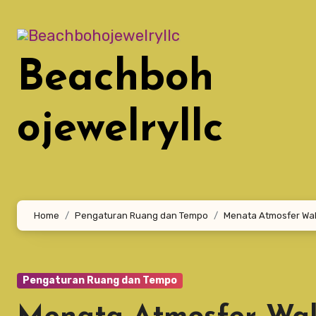
Lewati
ke
konten
Beachboh
ojewelryllc
Home
Pengaturan Ruang dan Tempo
Menata Atmosfer Wa
Pengaturan Ruang dan Tempo