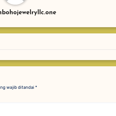
bohojewelryllc.one
ng wajib ditandai
*